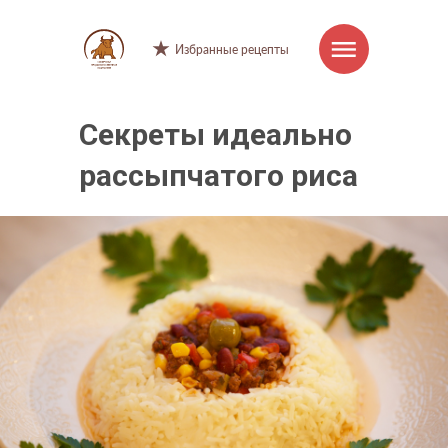
Избранные рецепты
Секреты идеально
Интернет-магазин
рассыпчатого риса
Продукция
Торговые марки
Рецепты
Советы и хитрости
О компании
Производство