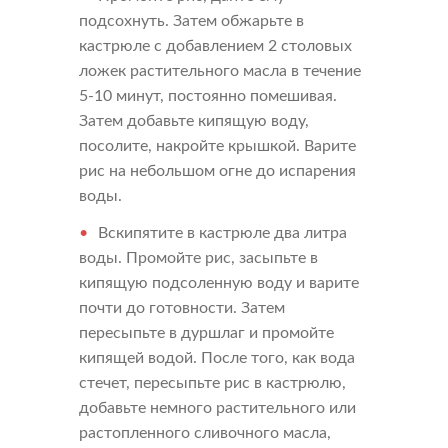
подсохнуть. Затем обжарьте в
кастрюле с добавлением 2 столовых
Напишите нам
ложек растительного масла в течение
5-10 минут, постоянно помешивая.
Мы открыты для любых вопросов и предложений
Напишите нам
Затем добавьте кипящую воду,
посолите, накройте крышкой. Варите
Подпишитесь на новости
рис на небольшом огне до испарения
воды.
Мы будем присылать вам только самое важное
Вскипятите в кастрюле два литра
воды. Промойте рис, засыпьте в
кипящую подсоленную воду и варите
почти до готовности. Затем
пересыпьте в дуршлаг и промойте
кипящей водой. После того, как вода
стечет, пересыпьте рис в кастрюлю,
добавьте немного растительного или
растопленного сливочного масла,
Прикрепить файл
Отправить