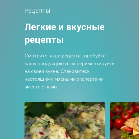
РЕЦЕПТЫ
Прикрепить файл
Отправить
Легкие и вкусные
Отправить
Загрузите файлы в формате jpg, docx, doc, pdf.
Нажимая на кнопку, я принимаю условия соглашения.
рецепты
Нажимая кнопку «Отправить», вы принимаете условия
пользовательского соглашения
Отправить
Смотрите наши рецепты, пробуйте
нашу продукцию и экспериментируйте
Нажимая на кнопку, я принимаю условия соглашения.
на своей кухне. Становитесь
настоящими мясными экспертами
вместе с нами.