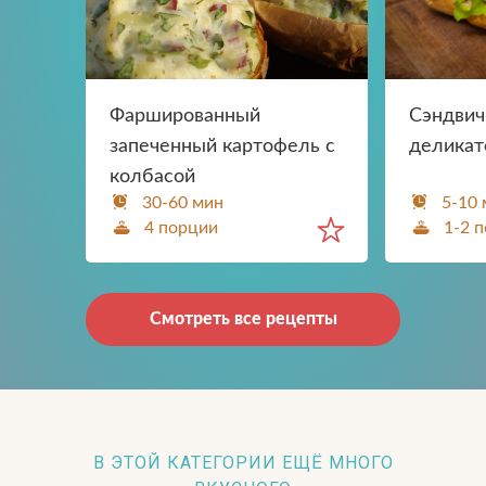
Фаршированный
Сэндвич
запеченный картофель с
деликат
колбасой
30-60 мин
5-10
4 порции
1-2 
Смотреть все рецепты
В ЭТОЙ КАТЕГОРИИ ЕЩЁ МНОГО