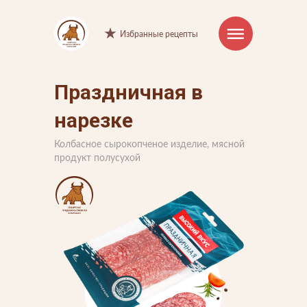
Избранные рецепты
Праздничная в
Интернет-магазин
нарезке
Продукция
Колбасное сырокопченое изделие, мясной
Торговые марки
продукт полусухой
Рецепты
Советы и хитрости
О компании
Производство