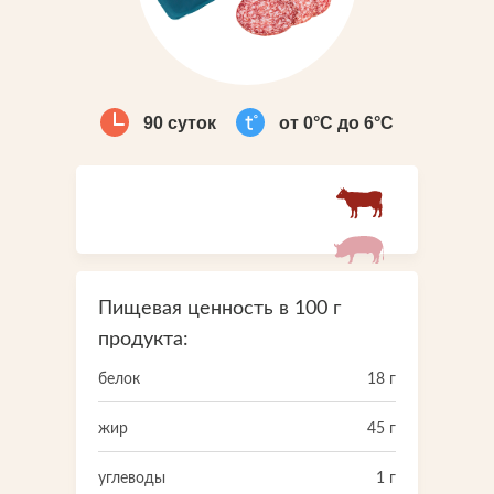
Что-то новенькое
Контакты
90 суток
от 0°С до 6°С
Пищевая ценность в 100 г
продукта:
белок
18 г
жир
45 г
углеводы
1 г