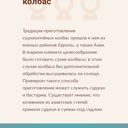
колбас
Традиция приготовления
Напишите нам
сырокопчёных колбас пришла к нам из
южных районов Европы, а также Азии.
Мы открыты для любых вопросов и предложений
Напишите нам
В жарком климате целесообразнее
было готовить сухие колбасы: в этом
Подпишитесь на новости
случае колбаса без дополнительной
обработки высушивалась на солнце.
Мы будем присылать вам только самое важное
Примером такого способа
приготовления может служить суджук
и бастурма. Существует мнение, что
кочевники из азиатских степей
хранили суджук в сумках под седлом.