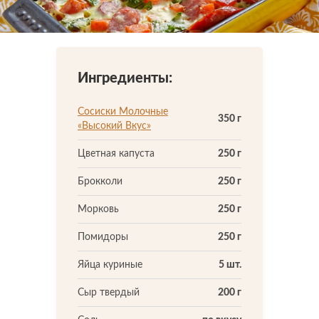
Что-то новенькое
Петрушка свежая
по вкусу
Сливочное масло
1 ст. л.
Контакты
Ингредиенты:
Сосиски Молочные
350 г
«Высокий Вкус»
Цветная капуста
250 г
Брокколи
250 г
Морковь
250 г
Помидоры
250 г
Яйца куриные
5 шт.
Сыр твердый
200 г