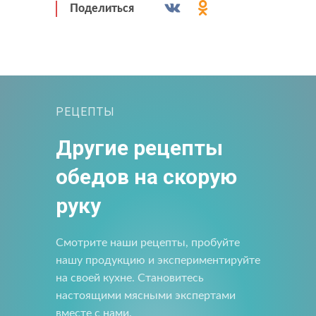
Подпишитесь на новости
Поделиться
Мы будем присылать вам только самое важное
РЕЦЕПТЫ
Другие рецепты
обедов на скорую
руку
Прикрепить файл
Отправить
Отправить
Загрузите файлы в формате jpg, docx, doc, pdf.
Нажимая на кнопку, я принимаю условия соглашения.
Смотрите наши рецепты, пробуйте
нашу продукцию и экспериментируйте
Нажимая кнопку «Отправить», вы принимаете условия
пользовательского соглашения
Отправить
на своей кухне. Становитесь
настоящими мясными экспертами
вместе с нами.
Нажимая на кнопку, я принимаю условия соглашения.