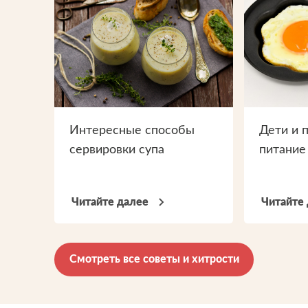
Интересные способы
Дети и 
сервировки супа
питание
Читайте далее
Читайте
Смотреть все советы и хитрости