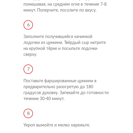
помешивая, на среднем огне в течение 7-8
минут. Поперчите, посолите по вкусу.
6
Заполните получившейся начинкой
лодочки из цуккини. Твёрдый сыр натрите
на крупной тёрке и посыпьте лодочки
сверху.
Напишите нам
Мы открыты для любых вопросов и предложений
Напишите нам
7
Поставьте фаршированные цуккини в
Подпишитесь на новости
предварительно разогретую до 180
градусов духовку. Запекайте до готовности
Мы будем присылать вам только самое важное
течение 30-40 минут.
8
Укроп вымойте и мелко нарежьте.