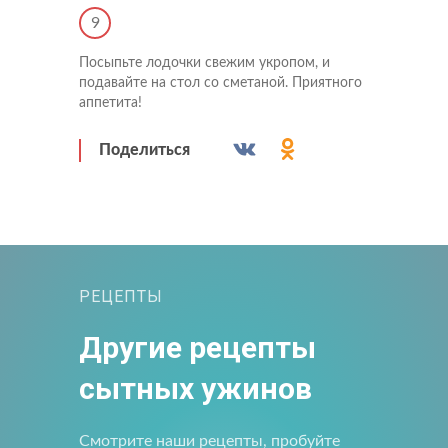
9
Посыпьте лодочки свежим укропом, и
подавайте на стол со сметаной. Приятного
аппетита!
Прикрепить файл
Отправить
Отправить
Поделиться
Загрузите файлы в формате jpg, docx, doc, pdf.
Нажимая на кнопку, я принимаю условия соглашения.
Нажимая кнопку «Отправить», вы принимаете условия
пользовательского соглашения
Отправить
Нажимая на кнопку, я принимаю условия соглашения.
РЕЦЕПТЫ
Другие рецепты
сытных ужинов
Смотрите наши рецепты, пробуйте