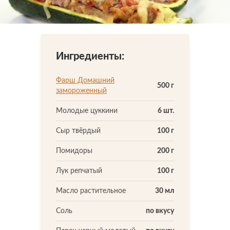
Что-то новенькое
Сметана
по вкусу
Контакты
Ингредиенты:
Фарш Домашний
500 г
замороженный
Молодые цуккини
6 шт.
Сыр твёрдый
100 г
Помидоры
200 г
Лук репчатый
100 г
Масло растительное
30 мл
Соль
по вкусу