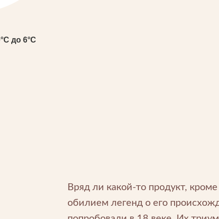
0°С до 6°С
Вряд ли какой-то продукт, кроме
обилием легенд о его происхожд
попробовали в 18 веке. Их три