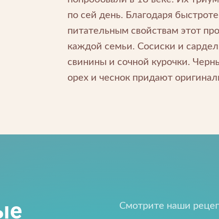
по сей день. Благодаря быстрот
питательным свойствам этот про
каждой семьи. Сосиски и сардел
свинины и сочной курочки. Чер
орех и чеснок придают оригинал
Напишите нам
апишите нам
 открыты для любых вопросов и предложений
ые
Смотрите наши рецеп
одпишитесь на новос