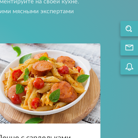
ментируйте на своей кухне.
щими мясными экспертами
pdf.
те