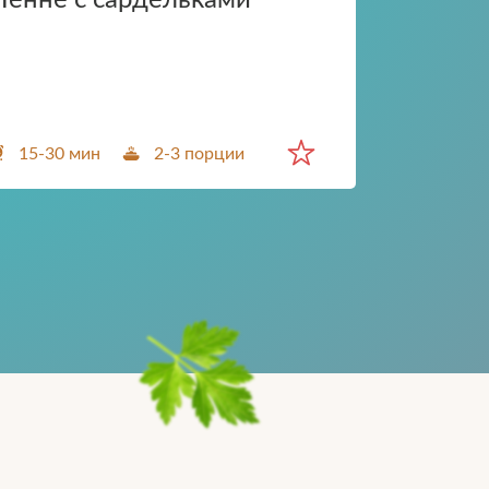
Пенне с сардельками
15-30 мин
2-3 порции