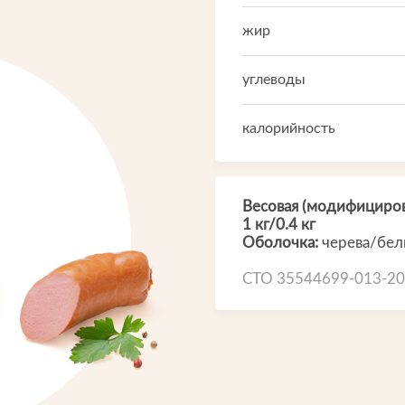
Производство
жир
Что-то новенькое
углеводы
Контакты
калорийность
и
Весовая (модифициров
1 кг/0.4 кг
Оболочка:
черева/бел
СТО 35544699-013-2