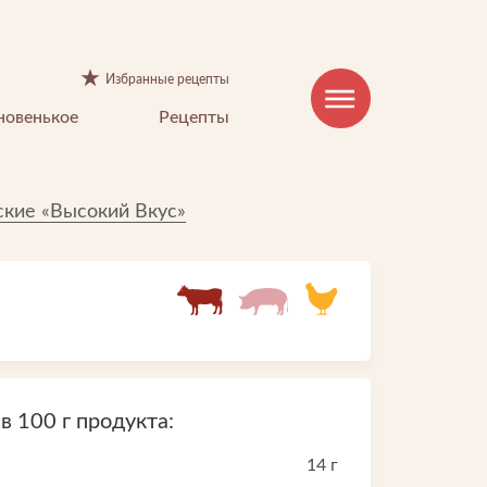
Избранные рецепты
новенькое
Рецепты
кие «Высокий Вкус»
КОНТАКТЫ
 100 г продукта:
Горячая линия:
8-800-100-85-15
14 г