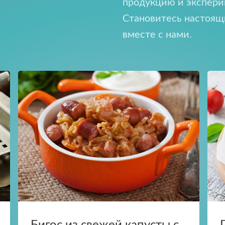
продукцию и экспери
Становитесь настоя
будем присылать вам только самое важное
вместе с нами.
Отправить
Нажимая на кнопку, я принимаю условия
Прикрепить файл
Загрузите файлы в формате jpg, docx, doc, 
соглашения.
Нажимая кнопку «Отправить», вы принимае
Отправить
условия
пользовательского соглашения
Отправить
Нажимая на кнопку, я принимаю условия
соглашения.