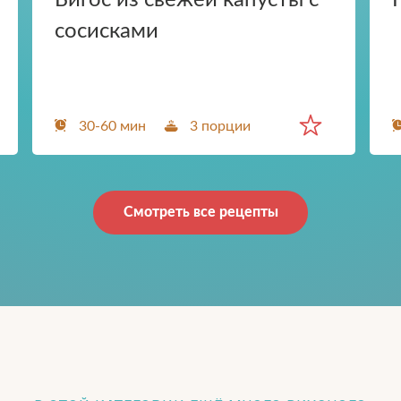
Бигос из свежей капусты с
сосисками
30-60 мин
3 порции
Смотреть все рецепты