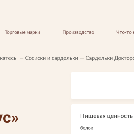
Торговые марки
Производство
Что-то 
икатесы
Сосиски и сардельки
Сардельки Докторс
КОМПАНИЯ
ус»
Пищевая ценность в
О компании
белок