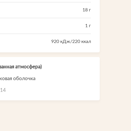
Электронная почта:
18 г
spk@rmpr.ru
1 г
920 кДж/220 ккал
анная атмосфера)
ковая оболочка
014