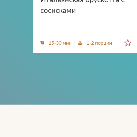
Итальянская брускетта с
сосисками
15-30 мин
1-2 порции